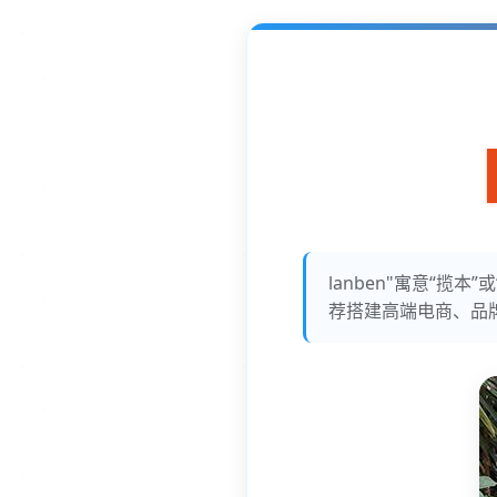
lanben"寓意“
荐搭建高端电商、品