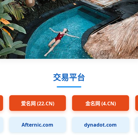
交易平台
爱名网 (22.CN)
金名网 (4.CN)
Afternic.com
dynadot.com